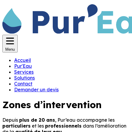
Menu
Accueil
Pur'Eau
Services
Solutions
Contact
Demander un devis
Zones d’intervention
Depuis
plus de 20 ans
, Pur’eau accompagne les
particuliers
et les
professionnels
dans l’amélioration
de la
qualité de leur eau
.